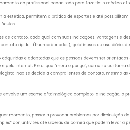
ento do profissional capacitado para faze-lo: o médico ofta
 a estética, permitem a prática de esportes e até possibilitam
 óculos.
tes de contato, cada qual com suas indicações, vantagens e de
ontato rígidas (fluorcarbonadas), gelatinosas de uso diário, de 
 adquiridas e adaptadas que as pessoas devem ser orientadas 
o e pela Internet. E é ai que “mora o perigo”, como se costuma di
gista. Não se decide a compra lentes de contato, mesmo as 
 envolve um exame oftalmológico completo: a indicação, a pre
er momento, passar a provocar problemas por diminuição da o
ples” conjuntivites até úlceras de córnea que podem levar à p