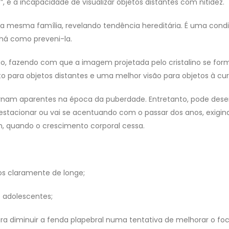
é a incapacidade de visualizar objetos distantes com nitidez.
a mesma família, revelando tendência hereditária. É uma co
 há como preveni-la.
ngo, fazendo com que a imagem projetada pelo cristalino se 
 para objetos distantes e uma melhor visão para objetos à curt
rnam aparentes na época da puberdade. Entretanto, pode desen
 estacionar ou vai se acentuando com o passar dos anos, exigind
m, quando o crescimento corporal cessa.
os claramente de longe;
 adolescentes;
ra diminuir a fenda plapebral numa tentativa de melhorar o f