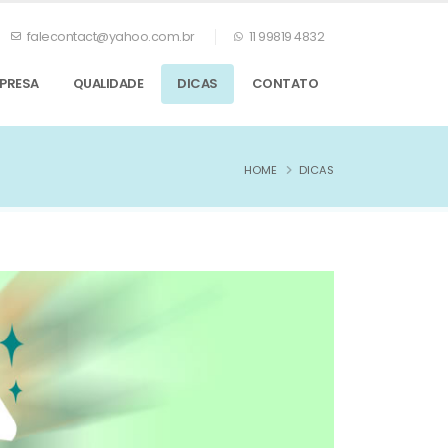
falecontact@yahoo.com.br
11 99819 4832
PRESA
QUALIDADE
DICAS
CONTATO
HOME
DICAS